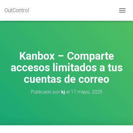
OutControl
C
A
M
B
I
A
R
Kanbox – Comparte
M
O
accesos limitados a tus
D
O
cuentas de correo
D
E
N
Publicado por
kj
el
17 mayo, 2025
A
V
E
G
A
C
I