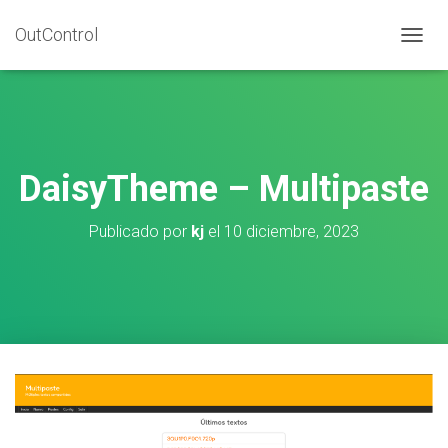
OutControl
C
A
M
B
I
A
R
DaisyTheme – Multipaste
M
O
D
Publicado por
kj
el
10 diciembre, 2023
O
D
E
N
A
V
E
G
A
C
I